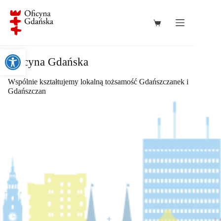
Przejdź
do
treści
Koszyk
Otwórz pasek narzędzi
Oficyna Gdańska
Wspólnie kształtujemy lokalną tożsamość Gdańszczanek i
Gdańszczan
.